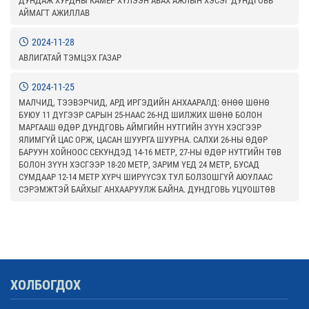
ДУНДАЖ ХУРДНЫ КАМЕР ХҮЛЭЭН АВАХ АЖЛЫН ХЭСЭГ ДУНДГОВЬ
АЙМАГТ АЖИЛЛАВ
2024-11-28
АВЛИГАТАЙ ТЭМЦЭХ ГАЗАР
2024-11-25
МАЛЧИД, ТЭЭВЭРЧИД, АРД ИРГЭДИЙН АНХААРАЛД: ӨНӨӨ ШӨНӨ
БУЮУ 11 ДҮГЭЭР САРЫН 25-НААС 26-НД ШИЛЖИХ ШӨНӨ БОЛОН
МАРГААШ ӨДӨР ДУНДГОВЬ АЙМГИЙН НУТГИЙН ЗҮҮН ХЭСГЭЭР
ЯЛИМГҮЙ ЦАС ОРЖ, ЦАСАН ШУУРГА ШУУРНА. САЛХИ 26-НЫ ӨДӨР
БАРУУН ХОЙНООС СЕКУНДЭД 14-16 МЕТР, 27-НЫ ӨДӨР НУТГИЙН ТӨВ
БОЛОН ЗҮҮН ХЭСГЭЭР 18-20 МЕТР, ЗАРИМ ҮЕД 24 МЕТР, БУСАД
СУМДААР 12-14 МЕТР ХҮРЧ ШИРҮҮСЭХ ТУЛ БОЛЗОШГҮЙ АЮУЛААС
СЭРЭМЖТЭЙ БАЙХЫГ АНХААРУУЛЖ БАЙНА. ДУНДГОВЬ УЦУОШТӨВ
ХОЛБОГДОХ