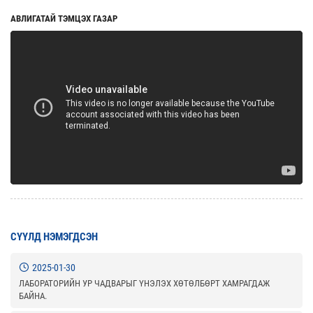
АВЛИГАТАЙ ТЭМЦЭХ ГАЗАР
СҮҮЛД НЭМЭГДСЭН
2025-01-30
ЛАБОРАТОРИЙН УР ЧАДВАРЫГ ҮНЭЛЭХ ХӨТӨЛБӨРТ ХАМРАГДАЖ
БАЙНА.