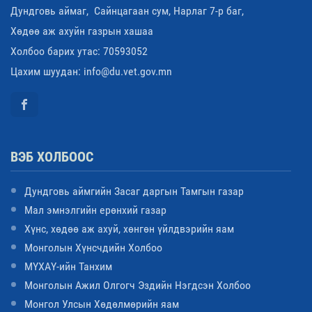
Дундговь аймаг, Сайнцагаан сум, Нарлаг 7-р баг,
Хөдөө аж ахуйн газрын хашаа
Холбоо барих утас: 70593052
Цахим шуудан: info@du.vet.gov.mn
ВЭБ ХОЛБООС
Дундговь аймгийн Засаг даргын Тамгын газар
Мал эмнэлгийн ерөнхий газар
Хүнс, хөдөө аж ахуй, хөнгөн үйлдвэрийн яам
Монголын Хүнсчдийн Холбоо
МҮХАҮ-ийн Танхим
Монголын Ажил Олгогч Эздийн Нэгдсэн Холбоо
Монгол Улсын Хөдөлмөрийн яам