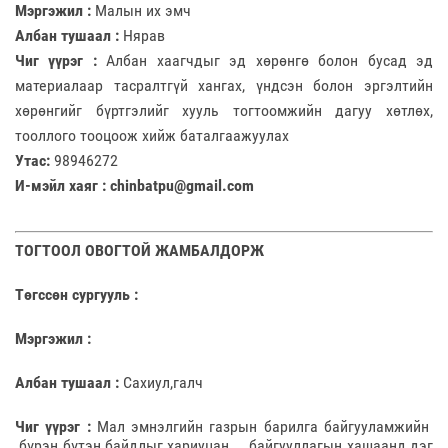
Мэргэжил :
Малын их эмч
Албан тушаал :
Нярав
Чиг үүрэг :
Албан хаагчдыг эд хөрөнгө болон бусад эд
материалаар тасралтгүй хангах, үндсэн болон эргэлтийн
хөрөнгийг бүртгэлийг хууль тогтоомжийн дагуу хөтлөх,
тооллого тооцоож хийж баталгаажуулах
Утас:
98946272
И-мэйл хаяг : chinbatpu@gmail.com
ТОГТООЛ ОВОГТОЙ ЖАМБАЛДОРЖ
Төгссөн сургууль :
Мэргэжил :
Албан тушаал :
Сахиул,галч
Чиг үүрэг :
Мал эмнэлгийн газрын барилга байгууламжийн
бүрэн бүтэн байдлыг хариуцан, байгууллагын хашаанд дэг