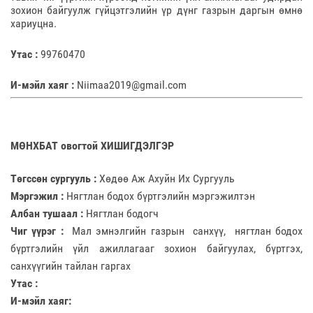
зохион байгуулж гүйцэтгэлийн үр дүнг газрын даргын өмнө
хариуцна.
Утас :
99760470
И-мэйл хаяг :
Niimaa2019@gmail.com
МӨНХБАТ овогтой ХИШИГДЭЛГЭР
Төгссөн сургууль :
Хөдөө Аж Ахуйн Их Сургууль
Мэргэжил :
Нягтлан бодох бүртгэлийн мэргэжилтэн
Албан тушаал :
Нягтлан бодогч
Чиг үүрэг :
Мал эмнэлгийн газрын санхүү, нягтлан бодох
бүртгэлийн үйл ажиллагааг зохион байгуулах, бүртгэх,
санхүүгийн тайлан гаргах
Утас :
И-мэйл хаяг: