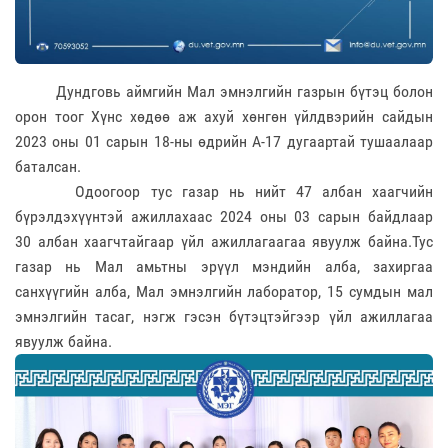
Дундговь аймгийн Мал эмнэлгийн газрын бүтэц болон
орон тоог Хүнс хөдөө аж ахуй хөнгөн үйлдвэрийн сайдын
2023 оны 01 сарын 18-ны өдрийн А-17 дугаартай тушаалаар
баталсан.
Одоогоор тус газар нь нийт 47 албан хаагчийн
бүрэлдэхүүнтэй ажиллахаас 2024 оны 03 сарын байдлаар
30 албан хаагчтайгаар үйл ажиллагаагаа явуулж байна.Тус
газар нь Мал амьтны эрүүл мэндийн алба, захиргаа
санхүүгийн алба, Мал эмнэлгийн лаборатор, 15 сумдын мал
эмнэлгийн тасаг, нэгж гэсэн бүтэцтэйгээр үйл ажиллагаа
явуулж байна.