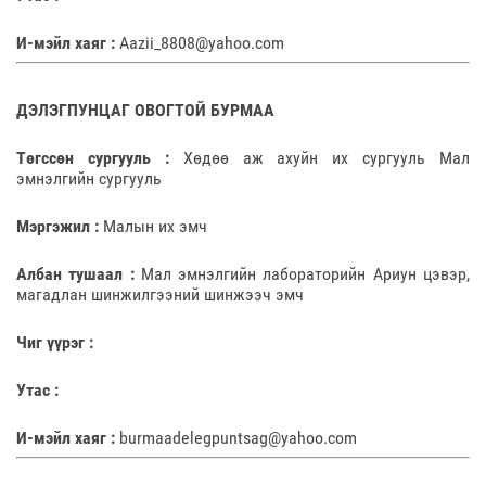
И-мэйл хаяг :
Aazii_8808@yahoo.com
ДЭЛЭГПУНЦАГ ОВОГТОЙ БУРМАА
Төгссөн сургууль :
Хөдөө аж ахуйн их сургууль Мал
эмнэлгийн сургууль
Мэргэжил :
Малын их эмч
Албан тушаал :
Мал эмнэлгийн лабораторийн Ариун цэвэр,
магадлан шинжилгээний шинжээч эмч
Чиг үүрэг :
Утас :
И-мэйл хаяг :
burmaadelegpuntsag@yahoo.com