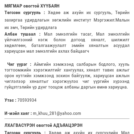
МЯГМАР овогтой ХҮҮБАЯН
Төгссөн сургууль :
Хөдөө аж ахуйн их сургууль, Төрийн
захиргаа удирдлагын хөгжлийн институт Мэргэжил:Малын
их эмч, Төрийн удирдлага
Албан тушаал :
Мал эмнэлгийн тасаг, Мал эмнэлгийн
үйлчилгээний нэгж болон дотоод хяналт, шилжилт
хөдөлгөөн, баталгаажуулалт эмийн хяналтын асуудал
хариуцсан мал эмнэлгийн ахлах байцаагч
Чиг үүрэг :
Аймгийн хэмжээнд салбарын бодлого, хууль
тогтоомжийн хэрэгжилтийг хангуулах, хяналт тавих ажлыг
орон нутгийн хэмжээнд зохион байгуулж, хариуцсан ажлын
чиглэлээр хяналтыг хэрэгжүүлэх чиг үүргийн хүрээнд
гүйцэтгэлийн үр дүнг тооцож албаны даргын өмнө хариуцна.
Утас :
70593934
И-мэйл хаяг :
m_khuu_281@yahoo.com
ЛХАГВАСҮРЭН овогтой АДЪЯАЦЭРЭН
Төгссөн сургууль :
Хөдөө аж ахуйн их сургуулийн Мал