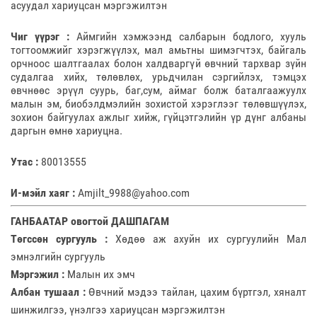
асуудал хариуцсан мэргэжилтэн
Чиг үүрэг :
Аймгийн хэмжээнд салбарын бодлого, хууль
тогтоомжийг хэрэгжүүлэх, мал амьтны шимэгчтэх, байгаль
орчноос шалтгаалах болон халдваргүй өвчний тархвар зүйн
судалгаа хийх, төлөвлөх, урьдчилан сэргийлэх, тэмцэх
өвчнөөс эрүүл суурь, баг,сум, аймаг болж баталгаажуулх
малын эм, биобэлдмэлийн зохистой хэрэглээг төлөвшүүлэх,
зохион байгуулах ажлыг хийж, гүйцэтгэлийн үр дүнг албаны
даргын өмнө хариуцна.
Утас :
80013555
И-мэйл хаяг :
Amjilt_9988@yahoo.com
ГАНБААТАР овогтой ДАШПАГАМ
Төгссөн сургууль :
Хөдөө аж ахуйн их сургуулийн Мал
эмнэлгийн сургууль
Мэргэжил :
Малын их эмч
Албан тушаал :
Өвчний мэдээ тайлан, цахим бүртгэл, хяналт
шинжилгээ, үнэлгээ хариуцсан мэргэжилтэн