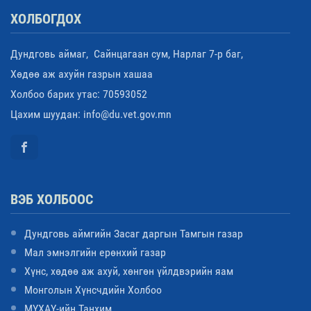
ХОЛБОГДОХ
Дундговь аймаг, Сайнцагаан сум, Нарлаг 7-р баг,
Хөдөө аж ахуйн газрын хашаа
Холбоо барих утас: 70593052
Цахим шуудан: info@du.vet.gov.mn
ВЭБ ХОЛБООС
Дундговь аймгийн Засаг даргын Тамгын газар
Мал эмнэлгийн ерөнхий газар
Хүнс, хөдөө аж ахуй, хөнгөн үйлдвэрийн яам
Монголын Хүнсчдийн Холбоо
МҮХАҮ-ийн Танхим