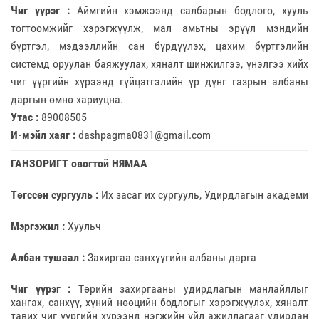
Чиг үүрэг :
Аймгийн хэмжээнд салбарын бодлого, хууль
тогтоомжийг хэрэгжүүлж, мал амьтны эрүүл мэндийн
бүртгэл, мэдээллийн сан бүрдүүлэх, цахим бүртгэлийн
системд оруулан баяжуулах, хяналт шинжилгээ, үнэлгээ хийх
чиг үүргийн хүрээнд гүйцэтгэлийн үр дүнг газрын албаны
даргын өмнө хариуцна.
Утас :
89008505
И-мэйл хаяг :
dashpagma0831@gmail.com
ГАНЗОРИГТ овогтой НЯМАА
Төгссөн сургууль :
Их засаг их сургууль, Удирдлагын академи
Мэргэжил :
Хуульч
Албан тушаал :
Захиргаа санхүүгийн албаны дарга
Чиг үүрэг :
Төрийн захиргааны удирдлагын манлайллыг
хангах, санхүү, хүний нөөцийн бодлогыг хэрэгжүүлэх, хяналт
тавих чиг үүргийн хүрээнд нэгжийн үйл ажиллагааг удирдан