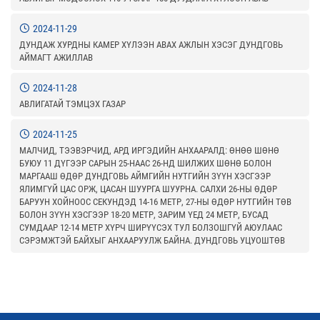
2024-11-29
ДУНДАЖ ХУРДНЫ КАМЕР ХҮЛЭЭН АВАХ АЖЛЫН ХЭСЭГ ДУНДГОВЬ
АЙМАГТ АЖИЛЛАВ
2024-11-28
АВЛИГАТАЙ ТЭМЦЭХ ГАЗАР
2024-11-25
МАЛЧИД, ТЭЭВЭРЧИД, АРД ИРГЭДИЙН АНХААРАЛД: ӨНӨӨ ШӨНӨ
БУЮУ 11 ДҮГЭЭР САРЫН 25-НААС 26-НД ШИЛЖИХ ШӨНӨ БОЛОН
МАРГААШ ӨДӨР ДУНДГОВЬ АЙМГИЙН НУТГИЙН ЗҮҮН ХЭСГЭЭР
ЯЛИМГҮЙ ЦАС ОРЖ, ЦАСАН ШУУРГА ШУУРНА. САЛХИ 26-НЫ ӨДӨР
БАРУУН ХОЙНООС СЕКУНДЭД 14-16 МЕТР, 27-НЫ ӨДӨР НУТГИЙН ТӨВ
БОЛОН ЗҮҮН ХЭСГЭЭР 18-20 МЕТР, ЗАРИМ ҮЕД 24 МЕТР, БУСАД
СУМДААР 12-14 МЕТР ХҮРЧ ШИРҮҮСЭХ ТУЛ БОЛЗОШГҮЙ АЮУЛААС
СЭРЭМЖТЭЙ БАЙХЫГ АНХААРУУЛЖ БАЙНА. ДУНДГОВЬ УЦУОШТӨВ