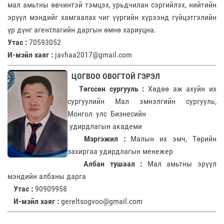
мал амьтны өвчинтэй тэмцэх, урьдчилан сэргийлэх, нийтийн
эрүүл мэндийг хамгаалах чиг үүргийн хүрээнд гүйцэтгэлийн
үр дүнг агентлагийн даргын өмнө хариуцна.
Утас :
70593052
И-мэйл хаяг :
javhaa2017@gmail.com
ЦОГВОО ОВОГТОЙ ГЭРЭЛ
Төгссөн сургууль :
Хөдөө аж ахуйн их
сургуулийн Мал эмнэлгийн сургууль,
Монгол улс Бизнесийн
удирдлагын академи
Мэргэжил :
Малын их эмч, Төрийн
захиргаа удирдлагын менежер
Албан тушаал :
Мал амьтны эрүүл
мэндийн албаны дарга
Утас :
90909958
И-мэйл хаяг :
gereltsogvoo@gmail.com