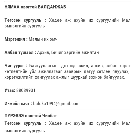
НЯМАА овогтой БАЛДАНЖАВ
Төгссөн сургууль :
Хөдөө аж ахуйн их сургуулийн Мал
эмнэлгийн сургууль
Мэргэжил :
Малын их эмч
Албан тушаал :
Архив, Бичиг хэргийн ажилтан
Чиг үүрэг :
Байгууллагын дотоод ажил, архив, албан хэрэг
хөтлөлтийн үйл ажиллагааг зааврын дагуу хөтлөн явуулах,
хэрэгжилтийг хангуулах ажлыг шуурхай зохион байгуулах,
Утас:
88089931
И-мэйл хаяг :
baldka1994@gmail.com
ПҮРЭВЭЭ овогтой Чинбат
Төгссөн сургууль :
Хөдөө аж ахуйн их сургуулийн Мал
эмнэлгийн сургууль