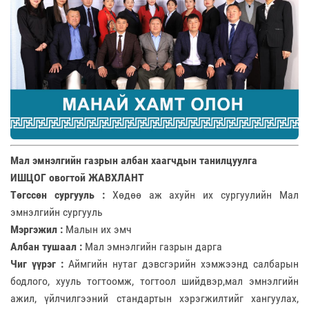
Мал эмнэлгийн газрын албан хаагчдын танилцуулга
ИШЦОГ овогтой ЖАВХЛАНТ
Төгссөн сургууль :
Хөдөө аж ахуйн их сургуулийн Мал
эмнэлгийн сургууль
Мэргэжил :
Малын их эмч
Албан тушаал :
Мал эмнэлгийн газрын дарга
Чиг үүрэг :
Аймгийн нутаг дэвсгэрийн хэмжээнд салбарын
бодлого, хууль тогтоомж, тогтоол шийдвэр,мал эмнэлгийн
ажил, үйлчилгээний стандартын хэрэгжилтийг хангуулах,