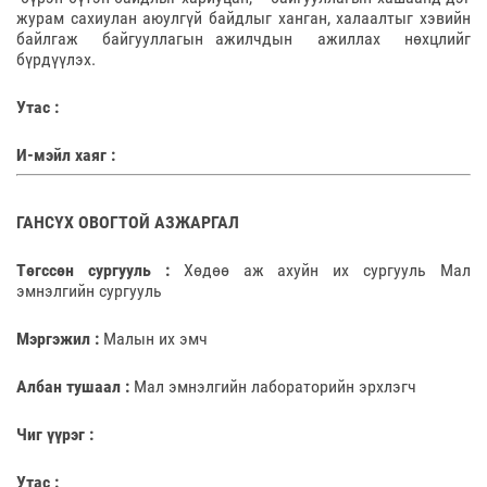
журам сахиулан аюулгүй байдлыг ханган, халаалтыг хэвийн
байлгаж байгууллагын ажилчдын ажиллах нөхцлийг
бүрдүүлэх.
Утас :
И-мэйл хаяг :
ГАНСҮХ ОВОГТОЙ АЗЖАРГАЛ
Төгссөн сургууль :
Хөдөө аж ахуйн их сургууль Мал
эмнэлгийн сургууль
Мэргэжил :
Малын их эмч
Албан тушаал :
Мал эмнэлгийн лабораторийн эрхлэгч
Чиг үүрэг :
Утас :