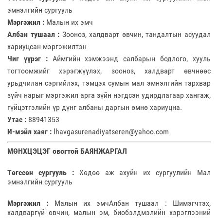
эмнэлгийн сургууль
М
эргэжил :
Малын их эмч
Албан тушаал :
Зооноз, халдварт өвчин, тандалтын асуудал
хариуцсан мэргэжилтэн
Чиг үүрэг :
Аймгийн хэмжээнд салбарын бодлого, хууль
тогтоомжийг хэрэгжүүлэх, зооноз, халдварт өвчнөөс
урьдчилан сэргийлэх, тэмцэх сумын мал эмнэлгийн тархвар
зүйч нарыг мэргэжил арга зүйн нэгдсэн удирдлагаар хангаж,
гүйцэтгэлийн үр дүнг албаны даргын өмнө хариуцна.
Утас :
88941353
И-мэйл хаяг :
lhavgasurenadiyatseren@yahoo.com
МӨНХЦЭЦЭГ овогтой БАЯНЖАРГАЛ
Төгссөн сургууль :
Хөдөө аж ахуйн их сургуулийн Мал
эмнэлгийн сургууль
Мэргэжил :
Малын их эмчАлбан тушаал : Шимэгчтэх,
халдваргүй өвчин, малын эм, биобэлдмэлийн хэрэглээний