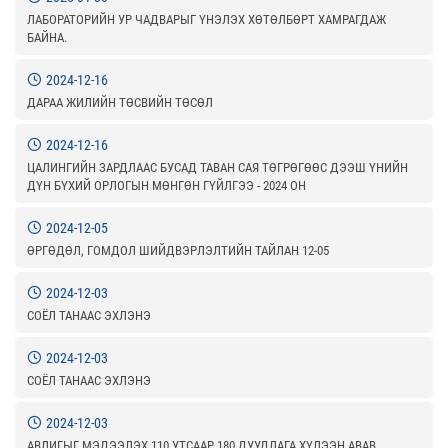
ЛАБОРАТОРИЙН УР ЧАДВАРЫГ ҮНЭЛЭХ ХӨТӨЛБӨРТ ХАМРАГДАЖ
БАЙНА.
2024-12-16
ДАРАА ЖИЛИЙН ТӨСВИЙН ТӨСӨЛ
2024-12-16
ЦАЛИНГИЙН ЗАРДЛААС БУСАД ТАВАН САЯ ТӨГРӨГӨӨС ДЭЭШ ҮНИЙН
ДҮН БҮХИЙ ОРЛОГЫН МӨНГӨН ГҮЙЛГЭЭ - 2024 ОН
2024-12-05
ӨРГӨДӨЛ, ГОМДОЛ ШИЙДВЭРЛЭЛТИЙН ТАЙЛАН 12-05
2024-12-03
СОЁЛ ТАНААС ЭХЛЭНЭ
2024-12-03
СОЁЛ ТАНААС ЭХЛЭНЭ
2024-12-03
АВЛИГЫГ МЭДЭЭЛЭХ 110 УТСААР 180 ДУУДЛАГА ХҮЛЭЭН АВАВ