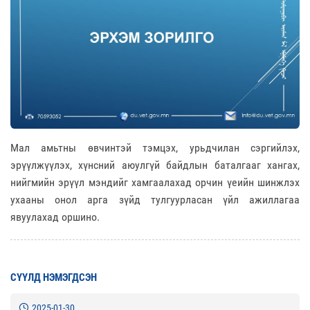
Мал амьтны өвчинтэй тэмцэх, урьдчилан сэргийлэх,
эрүүлжүүлэх, хүнсний аюулгүй байдлын баталгааг хангах,
нийгмийн эрүүл мэндийг хамгаалахад орчин үеийн шинжлэх
ухааны онол арга зүйд тулгуурласан үйл ажиллагаа
явуулахад оршино.
СҮҮЛД НЭМЭГДСЭН
2025-01-30