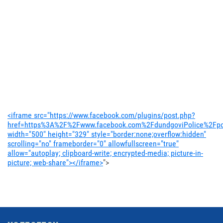
<iframe src="https://www.facebook.com/plugins/post.php?
href=https%3A%2F%2Fwww.facebook.com%2FdundgoviPolice%2Fpo
width="500" height="329" style="border:none;overflow:hidden"
scrolling="no" frameborder="0" allowfullscreen="true"
allow="autoplay; clipboard-write; encrypted-media; picture-in-
picture; web-share"></iframe>
">