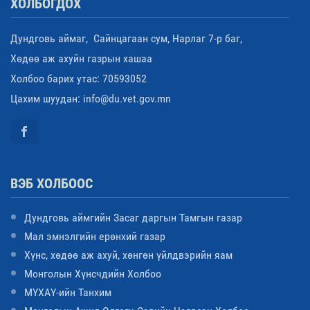
ХОЛБОГДОХ
Дундговь аймаг, Сайнцагаан сум, Нарлаг 7-р баг,
Хөдөө аж ахуйн газрын хашаа
Холбоо барих утас: 70593052
Цахим шуудан: info@du.vet.gov.mn
ВЭБ ХОЛБООС
Дундговь аймгийн Засаг даргын Тамгын газар
Мал эмнэлгийн ерөнхий газар
Хүнс, хөдөө аж ахуй, хөнгөн үйлдвэрийн яам
Монголын Хүнсчдийн Холбоо
МҮХАҮ-ийн Танхим