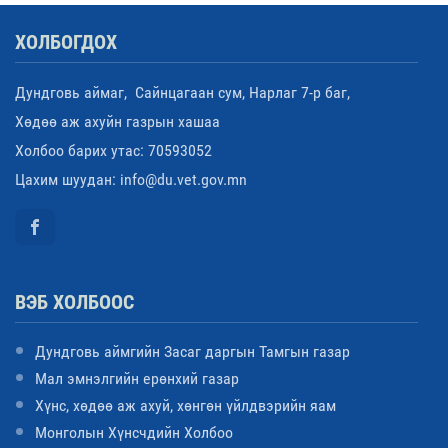
ХОЛБОГДОХ
Дундговь аймаг, Сайнцагаан сум, Нарлаг 7-р баг,
Хөдөө аж ахуйн газрын хашаа
Холбоо барих утас: 70593052
Цахим шуудан: info@du.vet.gov.mn
ВЭБ ХОЛБООС
Дундговь аймгийн Засаг даргын Тамгын газар
Мал эмнэлгийн ерөнхий газар
Хүнс, хөдөө аж ахуй, хөнгөн үйлдвэрийн яам
Монголын Хүнсчдийн Холбоо