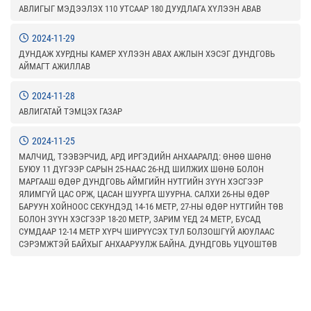
АВЛИГЫГ МЭДЭЭЛЭХ 110 УТСААР 180 ДУУДЛАГА ХҮЛЭЭН АВАВ
2024-11-29
ДУНДАЖ ХУРДНЫ КАМЕР ХҮЛЭЭН АВАХ АЖЛЫН ХЭСЭГ ДУНДГОВЬ
АЙМАГТ АЖИЛЛАВ
2024-11-28
АВЛИГАТАЙ ТЭМЦЭХ ГАЗАР
2024-11-25
МАЛЧИД, ТЭЭВЭРЧИД, АРД ИРГЭДИЙН АНХААРАЛД: ӨНӨӨ ШӨНӨ
БУЮУ 11 ДҮГЭЭР САРЫН 25-НААС 26-НД ШИЛЖИХ ШӨНӨ БОЛОН
МАРГААШ ӨДӨР ДУНДГОВЬ АЙМГИЙН НУТГИЙН ЗҮҮН ХЭСГЭЭР
ЯЛИМГҮЙ ЦАС ОРЖ, ЦАСАН ШУУРГА ШУУРНА. САЛХИ 26-НЫ ӨДӨР
БАРУУН ХОЙНООС СЕКУНДЭД 14-16 МЕТР, 27-НЫ ӨДӨР НУТГИЙН ТӨВ
БОЛОН ЗҮҮН ХЭСГЭЭР 18-20 МЕТР, ЗАРИМ ҮЕД 24 МЕТР, БУСАД
СУМДААР 12-14 МЕТР ХҮРЧ ШИРҮҮСЭХ ТУЛ БОЛЗОШГҮЙ АЮУЛААС
СЭРЭМЖТЭЙ БАЙХЫГ АНХААРУУЛЖ БАЙНА. ДУНДГОВЬ УЦУОШТӨВ