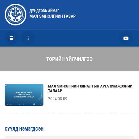
ДУНДГОВЬ АЙМАГ
МАЛ ЭМНЭЛГИЙН ГАЗАР
ТӨРИЙН ҮЙЛЧИЛГЭЭ
МАЛ ЭМНЭЛГИЙН ХЯНАЛТЫН АРГА ХЭМЖЭЭНИЙ
ТАЛААР
2024-08-09
СҮҮЛД НЭМЭГДСЭН