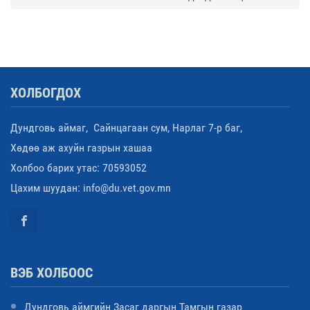
ХОЛБОГДОХ
Дундговь аймаг, Сайнцагаан сум, Нарлаг 7-р баг,
Хөдөө аж ахуйн газрын хашаа
Холбоо барих утас: 70593052
Цахим шуудан: info@du.vet.gov.mn
ВЭБ ХОЛБООС
Дундговь аймгийн Засаг даргын Тамгын газар