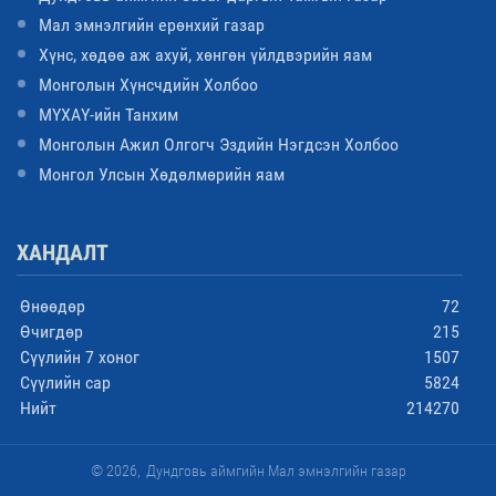
Мал эмнэлгийн ерөнхий газар
Хүнс, хөдөө аж ахуй, хөнгөн үйлдвэрийн яам
Монголын Хүнсчдийн Холбоо
МҮХАҮ-ийн Танхим
Монголын Ажил Олгогч Эздийн Нэгдсэн Холбоо
Монгол Улсын Хөдөлмөрийн яам
ХАНДАЛТ
Өнөөдөр
72
Өчигдөр
215
Сүүлийн 7 хоног
1507
Сүүлийн сар
5824
Нийт
214270
© 2026,
Дундговь аймгийн Мал эмнэлгийн газар