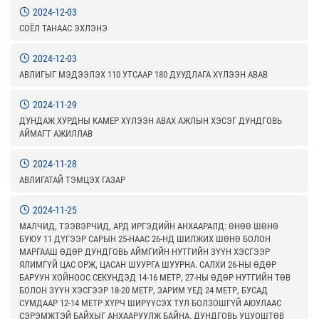
2024-12-03
СОЁЛ ТАНААС ЭХЛЭНЭ
2024-12-03
АВЛИГЫГ МЭДЭЭЛЭХ 110 УТСААР 180 ДУУДЛАГА ХҮЛЭЭН АВАВ
2024-11-29
ДУНДАЖ ХУРДНЫ КАМЕР ХҮЛЭЭН АВАХ АЖЛЫН ХЭСЭГ ДУНДГОВЬ
АЙМАГТ АЖИЛЛАВ
2024-11-28
АВЛИГАТАЙ ТЭМЦЭХ ГАЗАР
2024-11-25
МАЛЧИД, ТЭЭВЭРЧИД, АРД ИРГЭДИЙН АНХААРАЛД: ӨНӨӨ ШӨНӨ
БУЮУ 11 ДҮГЭЭР САРЫН 25-НААС 26-НД ШИЛЖИХ ШӨНӨ БОЛОН
МАРГААШ ӨДӨР ДУНДГОВЬ АЙМГИЙН НУТГИЙН ЗҮҮН ХЭСГЭЭР
ЯЛИМГҮЙ ЦАС ОРЖ, ЦАСАН ШУУРГА ШУУРНА. САЛХИ 26-НЫ ӨДӨР
БАРУУН ХОЙНООС СЕКУНДЭД 14-16 МЕТР, 27-НЫ ӨДӨР НУТГИЙН ТӨВ
БОЛОН ЗҮҮН ХЭСГЭЭР 18-20 МЕТР, ЗАРИМ ҮЕД 24 МЕТР, БУСАД
СУМДААР 12-14 МЕТР ХҮРЧ ШИРҮҮСЭХ ТУЛ БОЛЗОШГҮЙ АЮУЛААС
СЭРЭМЖТЭЙ БАЙХЫГ АНХААРУУЛЖ БАЙНА. ДУНДГОВЬ УЦУОШТӨВ