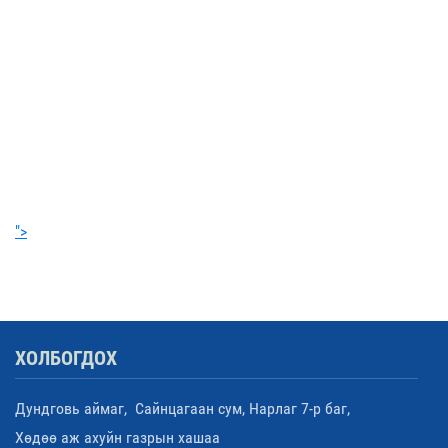
">
ХОЛБОГДОХ
Дундговь аймаг, Сайнцагаан сум, Нарлаг 7-р баг,
Хөдөө аж ахуйн газрын хашаа