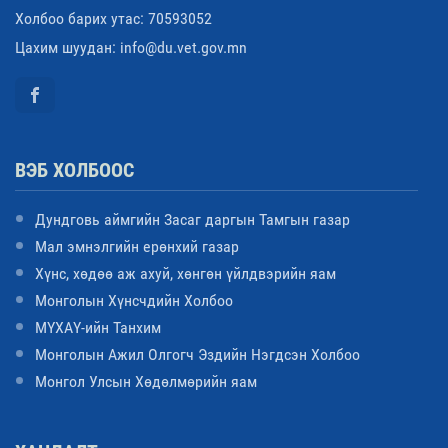
Холбоо барих утас: 70593052
Цахим шуудан: info@du.vet.gov.mn
ВЭБ ХОЛБООС
Дундговь аймгийн Засаг даргын Тамгын газар
Мал эмнэлгийн ерөнхий газар
Хүнс, хөдөө аж ахуй, хөнгөн үйлдвэрийн яам
Монголын Хүнсчдийн Холбоо
МҮХАҮ-ийн Танхим
Монголын Ажил Олгогч Эздийн Нэгдсэн Холбоо
Монгол Улсын Хөдөлмөрийн яам