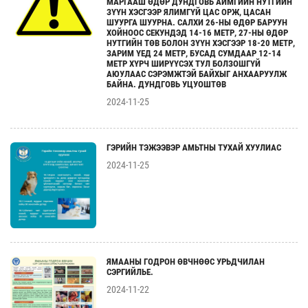
МАРГААШ ӨДӨР ДУНДГОВЬ АЙМГИЙН НУТГИЙН
ЗҮҮН ХЭСГЭЭР ЯЛИМГҮЙ ЦАС ОРЖ, ЦАСАН
ШУУРГА ШУУРНА. САЛХИ 26-НЫ ӨДӨР БАРУУН
ХОЙНООС СЕКУНДЭД 14-16 МЕТР, 27-НЫ ӨДӨР
НУТГИЙН ТӨВ БОЛОН ЗҮҮН ХЭСГЭЭР 18-20 МЕТР,
ЗАРИМ ҮЕД 24 МЕТР, БУСАД СУМДААР 12-14
МЕТР ХҮРЧ ШИРҮҮСЭХ ТУЛ БОЛЗОШГҮЙ
АЮУЛААС СЭРЭМЖТЭЙ БАЙХЫГ АНХААРУУЛЖ
БАЙНА. ДУНДГОВЬ УЦУОШТӨВ
2024-11-25
ГЭРИЙН ТЭЖЭЭВЭР АМЬТНЫ ТУХАЙ ХУУЛИАС
2024-11-25
ЯМААНЫ ГОДРОН ӨВЧНӨӨС УРЬДЧИЛАН
СЭРГИЙЛЬЕ.
2024-11-22