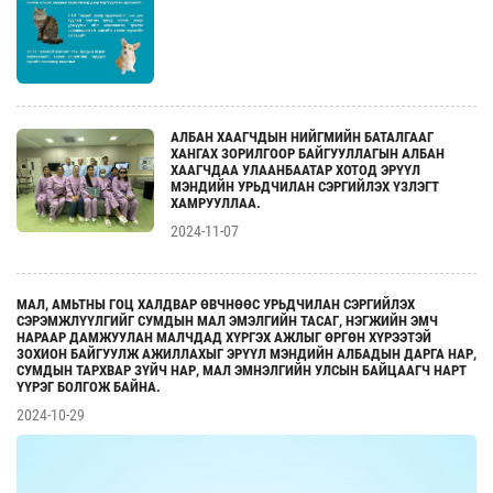
АЛБАН ХААГЧДЫН НИЙГМИЙН БАТАЛГААГ
ХАНГАХ ЗОРИЛГООР БАЙГУУЛЛАГЫН АЛБАН
ХААГЧДАА УЛААНБААТАР ХОТОД ЭРҮҮЛ
МЭНДИЙН УРЬДЧИЛАН СЭРГИЙЛЭХ ҮЗЛЭГТ
ХАМРУУЛЛАА.
2024-11-07
МАЛ, АМЬТНЫ ГОЦ ХАЛДВАР ӨВЧНӨӨС УРЬДЧИЛАН СЭРГИЙЛЭХ
СЭРЭМЖЛҮҮЛГИЙГ СУМДЫН МАЛ ЭМЭЛГИЙН ТАСАГ, НЭГЖИЙН ЭМЧ
НАРААР ДАМЖУУЛАН МАЛЧДАД ХҮРГЭХ АЖЛЫГ ӨРГӨН ХҮРЭЭТЭЙ
ЗОХИОН БАЙГУУЛЖ АЖИЛЛАХЫГ ЭРҮҮЛ МЭНДИЙН АЛБАДЫН ДАРГА НАР,
СУМДЫН ТАРХВАР ЗҮЙЧ НАР, МАЛ ЭМНЭЛГИЙН УЛСЫН БАЙЦААГЧ НАРТ
ҮҮРЭГ БОЛГОЖ БАЙНА.
2024-10-29