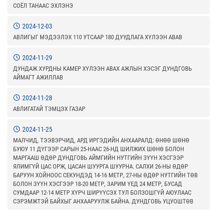
СОЁЛ ТАНААС ЭХЛЭНЭ
2024-12-03
АВЛИГЫГ МЭДЭЭЛЭХ 110 УТСААР 180 ДУУДЛАГА ХҮЛЭЭН АВАВ
2024-11-29
ДУНДАЖ ХУРДНЫ КАМЕР ХҮЛЭЭН АВАХ АЖЛЫН ХЭСЭГ ДУНДГОВЬ
АЙМАГТ АЖИЛЛАВ
2024-11-28
АВЛИГАТАЙ ТЭМЦЭХ ГАЗАР
2024-11-25
МАЛЧИД, ТЭЭВЭРЧИД, АРД ИРГЭДИЙН АНХААРАЛД: ӨНӨӨ ШӨНӨ
БУЮУ 11 ДҮГЭЭР САРЫН 25-НААС 26-НД ШИЛЖИХ ШӨНӨ БОЛОН
МАРГААШ ӨДӨР ДУНДГОВЬ АЙМГИЙН НУТГИЙН ЗҮҮН ХЭСГЭЭР
ЯЛИМГҮЙ ЦАС ОРЖ, ЦАСАН ШУУРГА ШУУРНА. САЛХИ 26-НЫ ӨДӨР
БАРУУН ХОЙНООС СЕКУНДЭД 14-16 МЕТР, 27-НЫ ӨДӨР НУТГИЙН ТӨВ
БОЛОН ЗҮҮН ХЭСГЭЭР 18-20 МЕТР, ЗАРИМ ҮЕД 24 МЕТР, БУСАД
СУМДААР 12-14 МЕТР ХҮРЧ ШИРҮҮСЭХ ТУЛ БОЛЗОШГҮЙ АЮУЛААС
СЭРЭМЖТЭЙ БАЙХЫГ АНХААРУУЛЖ БАЙНА. ДУНДГОВЬ УЦУОШТӨВ