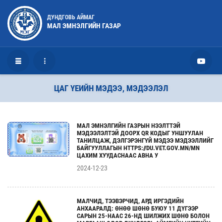
ДУНДГОВЬ АЙМАГ
МАЛ ЭМНЭЛГИЙН ГАЗАР
ЦАГ ҮЕИЙН МЭДЭЭ, МЭДЭЭЛЭЛ
МАЛ ЭМНЭЛГИЙН ГАЗРЫН НЭЭЛТТЭЙ
МЭДЭЭЛЭЛТЭЙ ДООРХ QR КОДЫГ УНШУУЛАН
ТАНИЛЦАЖ, ДЭЛГЭРЭНГҮЙ МЭДЭЭ МЭДЭЭЛЛИЙГ
БАЙГУУЛЛАГЫН HTTPS://DU.VET.GOV.MN/MN
ЦАХИМ ХУУДАСНААС АВНА У
2024-12-23
МАЛЧИД, ТЭЭВЭРЧИД, АРД ИРГЭДИЙН
АНХААРАЛД: ӨНӨӨ ШӨНӨ БУЮУ 11 ДҮГЭЭР
САРЫН 25-НААС 26-НД ШИЛЖИХ ШӨНӨ БОЛОН