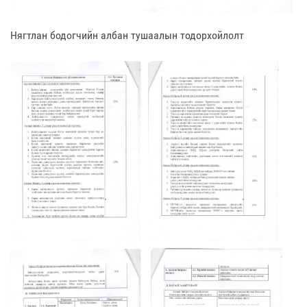
Нягтлан бодогчийн албан тушаалын тодорхойлолт