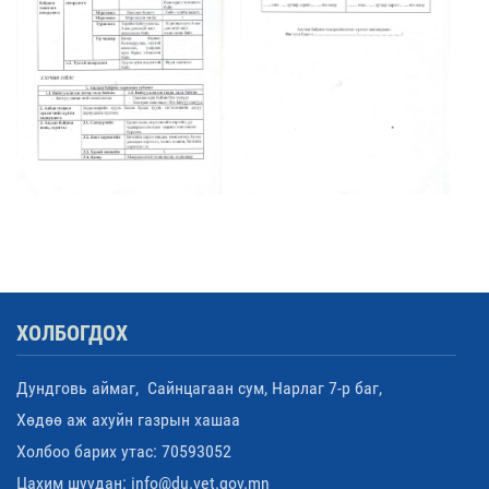
ХОЛБОГДОХ
Дундговь аймаг, Сайнцагаан сум, Нарлаг 7-р баг,
Хөдөө аж ахуйн газрын хашаа
Холбоо барих утас: 70593052
Цахим шуудан: info@du.vet.gov.mn