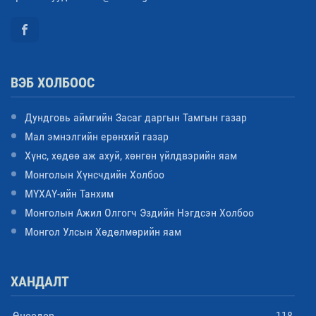
ВЭБ ХОЛБООС
Дундговь аймгийн Засаг даргын Тамгын газар
Мал эмнэлгийн ерөнхий газар
Хүнс, хөдөө аж ахуй, хөнгөн үйлдвэрийн яам
Монголын Хүнсчдийн Холбоо
МҮХАҮ-ийн Танхим
Монголын Ажил Олгогч Эздийн Нэгдсэн Холбоо
Монгол Улсын Хөдөлмөрийн яам
ХАНДАЛТ
Өнөөдөр
118