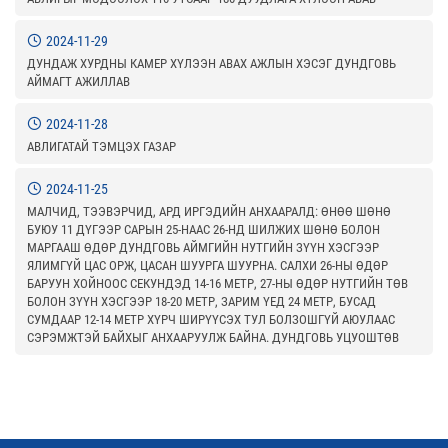
2024-11-29
ДУНДАЖ ХУРДНЫ КАМЕР ХҮЛЭЭН АВАХ АЖЛЫН ХЭСЭГ ДУНДГОВЬ
АЙМАГТ АЖИЛЛАВ
2024-11-28
АВЛИГАТАЙ ТЭМЦЭХ ГАЗАР
2024-11-25
МАЛЧИД, ТЭЭВЭРЧИД, АРД ИРГЭДИЙН АНХААРАЛД: ӨНӨӨ ШӨНӨ
БУЮУ 11 ДҮГЭЭР САРЫН 25-НААС 26-НД ШИЛЖИХ ШӨНӨ БОЛОН
МАРГААШ ӨДӨР ДУНДГОВЬ АЙМГИЙН НУТГИЙН ЗҮҮН ХЭСГЭЭР
ЯЛИМГҮЙ ЦАС ОРЖ, ЦАСАН ШУУРГА ШУУРНА. САЛХИ 26-НЫ ӨДӨР
БАРУУН ХОЙНООС СЕКУНДЭД 14-16 МЕТР, 27-НЫ ӨДӨР НУТГИЙН ТӨВ
БОЛОН ЗҮҮН ХЭСГЭЭР 18-20 МЕТР, ЗАРИМ ҮЕД 24 МЕТР, БУСАД
СУМДААР 12-14 МЕТР ХҮРЧ ШИРҮҮСЭХ ТУЛ БОЛЗОШГҮЙ АЮУЛААС
СЭРЭМЖТЭЙ БАЙХЫГ АНХААРУУЛЖ БАЙНА. ДУНДГОВЬ УЦУОШТӨВ