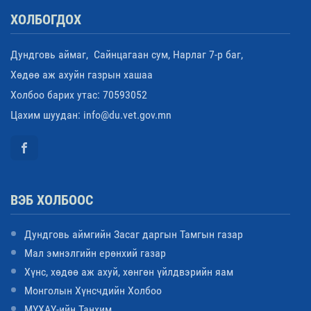
ХОЛБОГДОХ
Дундговь аймаг, Сайнцагаан сум, Нарлаг 7-р баг,
Хөдөө аж ахуйн газрын хашаа
Холбоо барих утас: 70593052
Цахим шуудан: info@du.vet.gov.mn
ВЭБ ХОЛБООС
Дундговь аймгийн Засаг даргын Тамгын газар
Мал эмнэлгийн ерөнхий газар
Хүнс, хөдөө аж ахуй, хөнгөн үйлдвэрийн яам
Монголын Хүнсчдийн Холбоо
МҮХАҮ-ийн Танхим