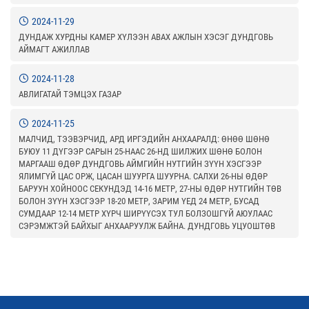
2024-11-29
ДУНДАЖ ХУРДНЫ КАМЕР ХҮЛЭЭН АВАХ АЖЛЫН ХЭСЭГ ДУНДГОВЬ
АЙМАГТ АЖИЛЛАВ
2024-11-28
АВЛИГАТАЙ ТЭМЦЭХ ГАЗАР
2024-11-25
МАЛЧИД, ТЭЭВЭРЧИД, АРД ИРГЭДИЙН АНХААРАЛД: ӨНӨӨ ШӨНӨ
БУЮУ 11 ДҮГЭЭР САРЫН 25-НААС 26-НД ШИЛЖИХ ШӨНӨ БОЛОН
МАРГААШ ӨДӨР ДУНДГОВЬ АЙМГИЙН НУТГИЙН ЗҮҮН ХЭСГЭЭР
ЯЛИМГҮЙ ЦАС ОРЖ, ЦАСАН ШУУРГА ШУУРНА. САЛХИ 26-НЫ ӨДӨР
БАРУУН ХОЙНООС СЕКУНДЭД 14-16 МЕТР, 27-НЫ ӨДӨР НУТГИЙН ТӨВ
БОЛОН ЗҮҮН ХЭСГЭЭР 18-20 МЕТР, ЗАРИМ ҮЕД 24 МЕТР, БУСАД
СУМДААР 12-14 МЕТР ХҮРЧ ШИРҮҮСЭХ ТУЛ БОЛЗОШГҮЙ АЮУЛААС
СЭРЭМЖТЭЙ БАЙХЫГ АНХААРУУЛЖ БАЙНА. ДУНДГОВЬ УЦУОШТӨВ