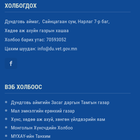
ХОЛБОГДОХ
Дундговь аймаг, Сайнцагаан сум, Нарлаг 7-р баг,
Хөдөө аж ахуйн газрын хашаа
Холбоо барих утас: 70593052
Цахим шуудан: info@du.vet.gov.mn
ВЭБ ХОЛБООС
Дундговь аймгийн Засаг даргын Тамгын газар
Мал эмнэлгийн ерөнхий газар
Хүнс, хөдөө аж ахуй, хөнгөн үйлдвэрийн яам
Монголын Хүнсчдийн Холбоо
МҮХАҮ-ийн Танхим