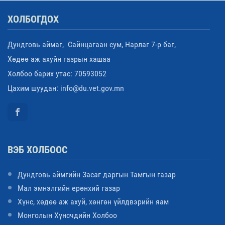
ХОЛБОГДОХ
Дундговь аймаг, Сайнцагаан сум, Нарлаг 7-р баг,
Хөдөө аж ахуйн газрын хашаа
Холбоо барих утас: 70593052
Цахим шуудан: info@du.vet.gov.mn
ВЭБ ХОЛБООС
Дундговь аймгийн Засаг даргын Тамгын газар
Мал эмнэлгийн ерөнхий газар
Хүнс, хөдөө аж ахуй, хөнгөн үйлдвэрийн яам
Монголын Хүнсчдийн Холбоо