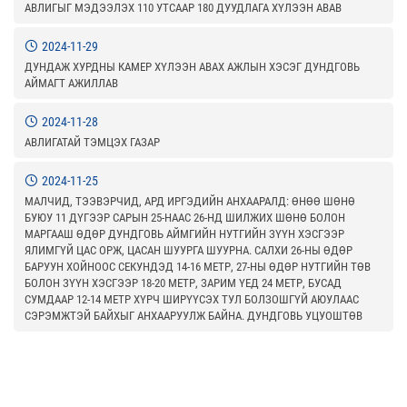
АВЛИГЫГ МЭДЭЭЛЭХ 110 УТСААР 180 ДУУДЛАГА ХҮЛЭЭН АВАВ
2024-11-29
ДУНДАЖ ХУРДНЫ КАМЕР ХҮЛЭЭН АВАХ АЖЛЫН ХЭСЭГ ДУНДГОВЬ
АЙМАГТ АЖИЛЛАВ
2024-11-28
АВЛИГАТАЙ ТЭМЦЭХ ГАЗАР
2024-11-25
МАЛЧИД, ТЭЭВЭРЧИД, АРД ИРГЭДИЙН АНХААРАЛД: ӨНӨӨ ШӨНӨ
БУЮУ 11 ДҮГЭЭР САРЫН 25-НААС 26-НД ШИЛЖИХ ШӨНӨ БОЛОН
МАРГААШ ӨДӨР ДУНДГОВЬ АЙМГИЙН НУТГИЙН ЗҮҮН ХЭСГЭЭР
ЯЛИМГҮЙ ЦАС ОРЖ, ЦАСАН ШУУРГА ШУУРНА. САЛХИ 26-НЫ ӨДӨР
БАРУУН ХОЙНООС СЕКУНДЭД 14-16 МЕТР, 27-НЫ ӨДӨР НУТГИЙН ТӨВ
БОЛОН ЗҮҮН ХЭСГЭЭР 18-20 МЕТР, ЗАРИМ ҮЕД 24 МЕТР, БУСАД
СУМДААР 12-14 МЕТР ХҮРЧ ШИРҮҮСЭХ ТУЛ БОЛЗОШГҮЙ АЮУЛААС
СЭРЭМЖТЭЙ БАЙХЫГ АНХААРУУЛЖ БАЙНА. ДУНДГОВЬ УЦУОШТӨВ