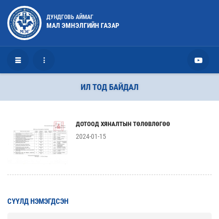
ДУНДГОВЬ АЙМАГ
МАЛ ЭМНЭЛГИЙН ГАЗАР
ИЛ ТОД БАЙДАЛ
ДОТООД ХЯНАЛТЫН ТӨЛӨВЛӨГӨӨ
2024-01-15
СҮҮЛД НЭМЭГДСЭН