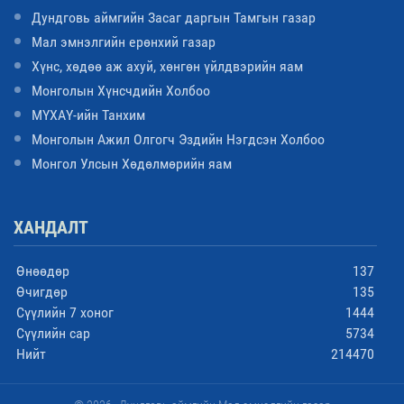
Дундговь аймгийн Засаг даргын Тамгын газар
Мал эмнэлгийн ерөнхий газар
Хүнс, хөдөө аж ахуй, хөнгөн үйлдвэрийн яам
Монголын Хүнсчдийн Холбоо
МҮХАҮ-ийн Танхим
Монголын Ажил Олгогч Эздийн Нэгдсэн Холбоо
Монгол Улсын Хөдөлмөрийн яам
ХАНДАЛТ
Өнөөдөр
137
Өчигдөр
135
Сүүлийн 7 хоног
1444
Сүүлийн сар
5734
Нийт
214470