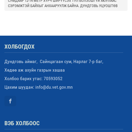
СУМДААР 12-14 МЕТР ХҮРЧ ШИРҮҮСЭХ ТУЛ БОЛЗОШГҮЙ АЮУЛААС
СЭРЭМЖТЭЙ БАЙХЫГ АНХААРУУЛЖ БАЙНА. ДУНДГОВЬ УЦУОШТӨВ
ХОЛБОГДОХ
Дундговь аймаг, Сайнцагаан сум, Нарлаг 7-р баг,
Хөдөө аж ахуйн газрын хашаа
Холбоо барих утас: 70593052
Цахим шуудан: info@du.vet.gov.mn
ВЭБ ХОЛБООС