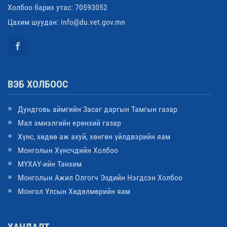
Холбоо барих утас: 70593052
Цахим шуудан: info@du.vet.gov.mn
ВЭБ ХОЛБООС
Дундговь аймгийн Засаг даргын Тамгын газар
Мал эмнэлгийн ерөнхий газар
Хүнс, хөдөө аж ахуй, хөнгөн үйлдвэрийн яам
Монголын Хүнсчдийн Холбоо
МҮХАҮ-ийн Танхим
Монголын Ажил Олгогч Эздийн Нэгдсэн Холбоо
Монгол Улсын Хөдөлмөрийн яам