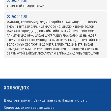
2024-11-28
АВЛИГАТАЙ ТЭМЦЭХ ГАЗАР
2024-11-25
МАЛЧИД, ТЭЭВЭРЧИД, АРД ИРГЭДИЙН АНХААРАЛД: ӨНӨӨ ШӨНӨ
БУЮУ 11 ДҮГЭЭР САРЫН 25-НААС 26-НД ШИЛЖИХ ШӨНӨ БОЛОН
МАРГААШ ӨДӨР ДУНДГОВЬ АЙМГИЙН НУТГИЙН ЗҮҮН ХЭСГЭЭР
ЯЛИМГҮЙ ЦАС ОРЖ, ЦАСАН ШУУРГА ШУУРНА. САЛХИ 26-НЫ ӨДӨР
БАРУУН ХОЙНООС СЕКУНДЭД 14-16 МЕТР, 27-НЫ ӨДӨР НУТГИЙН ТӨВ
БОЛОН ЗҮҮН ХЭСГЭЭР 18-20 МЕТР, ЗАРИМ ҮЕД 24 МЕТР, БУСАД
СУМДААР 12-14 МЕТР ХҮРЧ ШИРҮҮСЭХ ТУЛ БОЛЗОШГҮЙ АЮУЛААС
СЭРЭМЖТЭЙ БАЙХЫГ АНХААРУУЛЖ БАЙНА. ДУНДГОВЬ УЦУОШТӨВ
ХОЛБОГДОХ
Дундговь аймаг, Сайнцагаан сум, Нарлаг 7-р баг,
Хөдөө аж ахуйн газрын хашаа