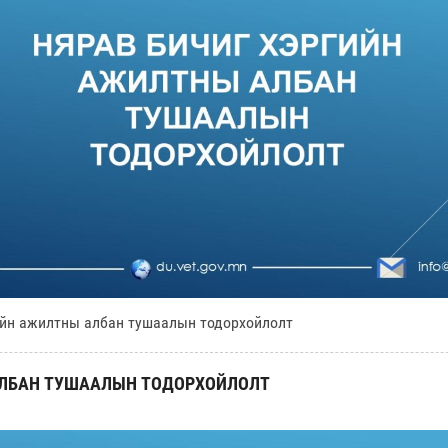
ийн ажилтны албан тушаалын тодорхойлолт
ЛБАН ТУШААЛЫН ТОДОРХОЙЛОЛТ