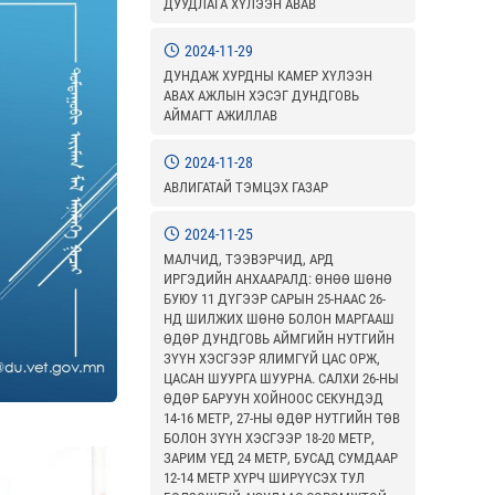
ДУУДЛАГА ХҮЛЭЭН АВАВ
2024-11-29
ДУНДАЖ ХУРДНЫ КАМЕР ХҮЛЭЭН
АВАХ АЖЛЫН ХЭСЭГ ДУНДГОВЬ
АЙМАГТ АЖИЛЛАВ
2024-11-28
АВЛИГАТАЙ ТЭМЦЭХ ГАЗАР
2024-11-25
МАЛЧИД, ТЭЭВЭРЧИД, АРД
ИРГЭДИЙН АНХААРАЛД: ӨНӨӨ ШӨНӨ
БУЮУ 11 ДҮГЭЭР САРЫН 25-НААС 26-
НД ШИЛЖИХ ШӨНӨ БОЛОН МАРГААШ
ӨДӨР ДУНДГОВЬ АЙМГИЙН НУТГИЙН
ЗҮҮН ХЭСГЭЭР ЯЛИМГҮЙ ЦАС ОРЖ,
ЦАСАН ШУУРГА ШУУРНА. САЛХИ 26-НЫ
ӨДӨР БАРУУН ХОЙНООС СЕКУНДЭД
14-16 МЕТР, 27-НЫ ӨДӨР НУТГИЙН ТӨВ
БОЛОН ЗҮҮН ХЭСГЭЭР 18-20 МЕТР,
ЗАРИМ ҮЕД 24 МЕТР, БУСАД СУМДААР
12-14 МЕТР ХҮРЧ ШИРҮҮСЭХ ТУЛ