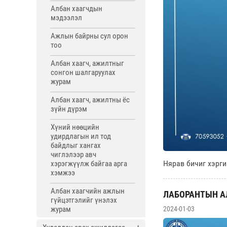
Албан хаагчдын
мэдээлэл
Ажлын байрны сул орон
тоо
Албан хаагч, ажилтныг
сонгон шалгаруулах
журам
Албан хаагч, ажилтны ёс
зүйн дүрэм
Хүний нөөцийн
удирдлагын ил тод
байдлыг хангах
чиглэлээр авч
Нярав бичиг хэрг
хэрэгжүүлж байгаа арга
хэмжээ
Албан хаагчийн ажлын
ЛАБОРАНТЫН А
гүйцэтгэлийг үнэлэх
2024-01-03
журам