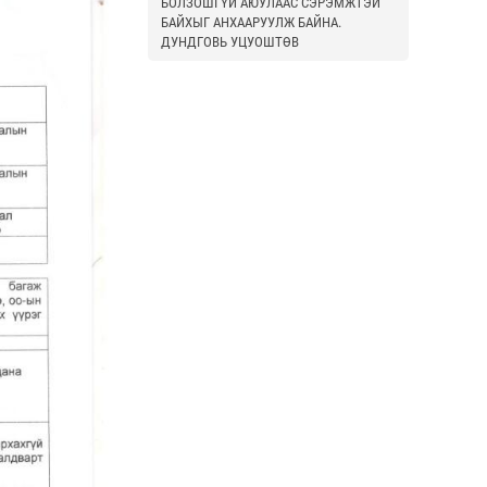
БОЛЗОШГҮЙ АЮУЛААС СЭРЭМЖТЭЙ
БАЙХЫГ АНХААРУУЛЖ БАЙНА.
ДУНДГОВЬ УЦУОШТӨВ