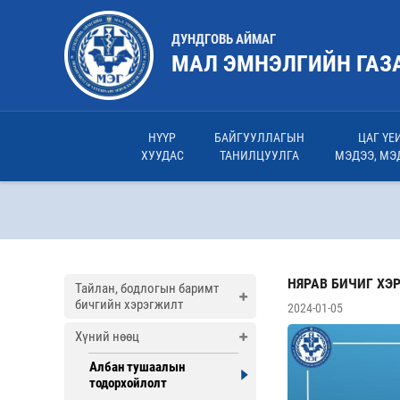
ДУНДГОВЬ АЙМАГ
МАЛ ЭМНЭЛГИЙН ГАЗ
НҮҮР
БАЙГУУЛЛАГЫН
ЦАГ ҮЕ
ХУУДАС
ТАНИЛЦУУЛГА
МЭДЭЭ, МЭ
НЯРАВ БИЧИГ Х
Тайлан, бодлогын баримт
бичгийн хэрэгжилт
2024-01-05
Хүний нөөц
Албан тушаалын
тодорхойлолт