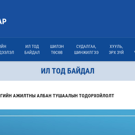
АР
ИЙН
ИЛ ТОД
ШИЛЭН
СУДАЛГАА,
ХУУЛЬ,
ДЭЭЛЭЛ
БАЙДАЛ
ТӨСӨВ
ШИНЖИЛГЭЭ
ЭРХ ЗҮЙ
ИЛ ТОД БАЙДАЛ
ЭРГИЙН АЖИЛТНЫ АЛБАН ТУШААЛЫН ТОДОРХОЙЛОЛТ