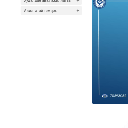
Худалдан авах ажиллагаа
Авилгатай тэмцэх