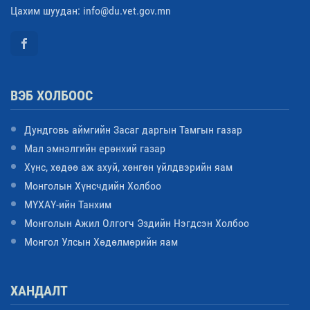
Цахим шуудан: info@du.vet.gov.mn
ВЭБ ХОЛБООС
Дундговь аймгийн Засаг даргын Тамгын газар
Мал эмнэлгийн ерөнхий газар
Хүнс, хөдөө аж ахуй, хөнгөн үйлдвэрийн яам
Монголын Хүнсчдийн Холбоо
МҮХАҮ-ийн Танхим
Монголын Ажил Олгогч Эздийн Нэгдсэн Холбоо
Монгол Улсын Хөдөлмөрийн яам
ХАНДАЛТ