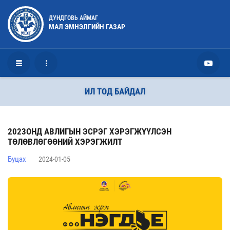
ДУНДГОВЬ АЙМАГ
МАЛ ЭМНЭЛГИЙН ГАЗАР
ИЛ ТОД БАЙДАЛ
2023ОНД АВЛИГЫН ЭСРЭГ ХЭРЭГЖҮҮЛСЭН
ТӨЛӨВЛӨГӨӨНИЙ ХЭРЭГЖИЛТ
Буцах
2024-01-05