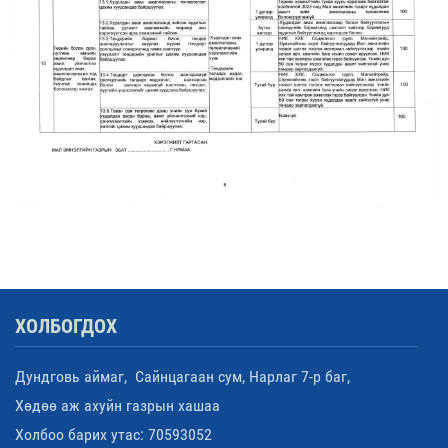
ХОЛБОГДОХ
Дундговь аймаг, Сайнцагаан сум, Нарлаг 7-р баг,
Хөдөө аж ахуйн газрын хашаа
Холбоо барих утас: 70593052