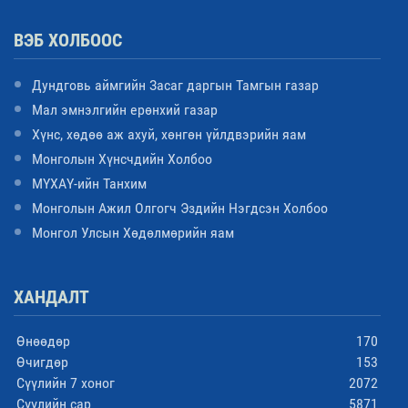
ВЭБ ХОЛБООС
Дундговь аймгийн Засаг даргын Тамгын газар
Мал эмнэлгийн ерөнхий газар
Хүнс, хөдөө аж ахуй, хөнгөн үйлдвэрийн яам
Монголын Хүнсчдийн Холбоо
МҮХАҮ-ийн Танхим
Монголын Ажил Олгогч Эздийн Нэгдсэн Холбоо
Монгол Улсын Хөдөлмөрийн яам
ХАНДАЛТ
Өнөөдөр
170
Өчигдөр
153
Сүүлийн 7 хоног
2072
Сүүлийн сар
5871