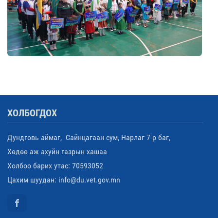
ХОЛБОГДОХ
Дундговь аймаг, Сайнцагаан сум, Нарлаг 7-р баг,
Хөдөө аж ахуйн газрын хашаа
Холбоо барих утас: 70593052
Цахим шуудан: info@du.vet.gov.mn