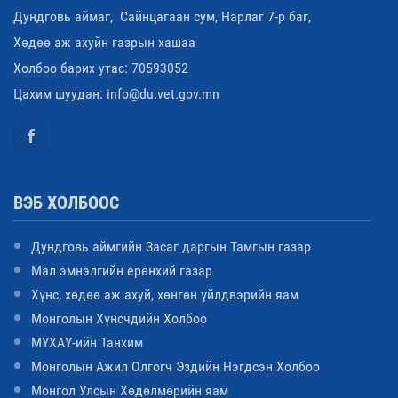
Дундговь аймаг, Сайнцагаан сум, Нарлаг 7-р баг,
Хөдөө аж ахуйн газрын хашаа
Холбоо барих утас: 70593052
Цахим шуудан: info@du.vet.gov.mn
ВЭБ ХОЛБООС
Дундговь аймгийн Засаг даргын Тамгын газар
Мал эмнэлгийн ерөнхий газар
Хүнс, хөдөө аж ахуй, хөнгөн үйлдвэрийн яам
Монголын Хүнсчдийн Холбоо
МҮХАҮ-ийн Танхим
Монголын Ажил Олгогч Эздийн Нэгдсэн Холбоо
Монгол Улсын Хөдөлмөрийн яам