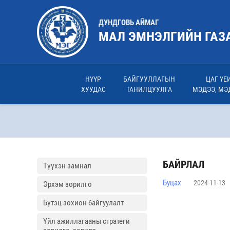
ДУНДГОВЬ АЙМАГ
МАЛ ЭМНЭЛГИЙН ГАЗ
НҮҮР
БАЙГУУЛЛАГЫН
ЦАГ ҮЕ
ХУУДАС
ТАНИЛЦУУЛГА
МЭДЭЭ, МЭ
БАЙРЛАЛ
Түүхэн замнал
Буцах
2024-11-13
Эрхэм зорилго
Бүтэц зохион байгуулалт
Үйл ажиллагааны стратеги