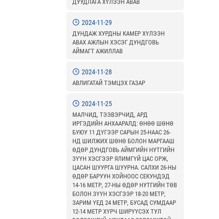
ДУУДЛАГА ХҮЛЭЭН АВАВ
2024-11-29
ДУНДАЖ ХУРДНЫ КАМЕР ХҮЛЭЭН
АВАХ АЖЛЫН ХЭСЭГ ДУНДГОВЬ
АЙМАГТ АЖИЛЛАВ
2024-11-28
АВЛИГАТАЙ ТЭМЦЭХ ГАЗАР
2024-11-25
МАЛЧИД, ТЭЭВЭРЧИД, АРД
ИРГЭДИЙН АНХААРАЛД: ӨНӨӨ ШӨНӨ
БУЮУ 11 ДҮГЭЭР САРЫН 25-НААС 26-
НД ШИЛЖИХ ШӨНӨ БОЛОН МАРГААШ
ӨДӨР ДУНДГОВЬ АЙМГИЙН НУТГИЙН
ЗҮҮН ХЭСГЭЭР ЯЛИМГҮЙ ЦАС ОРЖ,
ЦАСАН ШУУРГА ШУУРНА. САЛХИ 26-НЫ
ӨДӨР БАРУУН ХОЙНООС СЕКУНДЭД
14-16 МЕТР, 27-НЫ ӨДӨР НУТГИЙН ТӨВ
БОЛОН ЗҮҮН ХЭСГЭЭР 18-20 МЕТР,
ЗАРИМ ҮЕД 24 МЕТР, БУСАД СУМДААР
12-14 МЕТР ХҮРЧ ШИРҮҮСЭХ ТУЛ