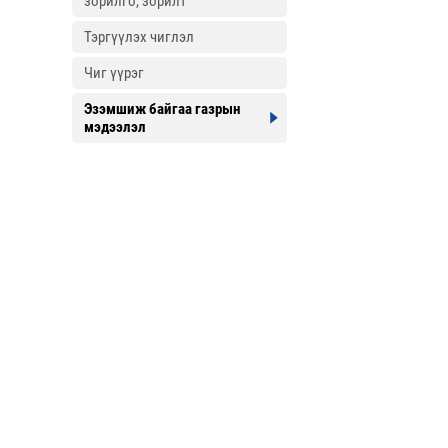
зорилго, зорилт
Тэргүүлэх чиглэл
Чиг үүрэг
Эзэмшиж байгаа газрын
мэдээлэл