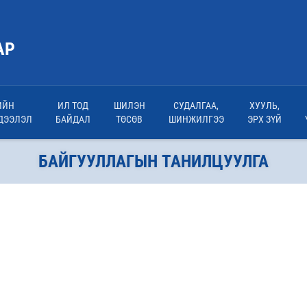
АР
ИЙН
ИЛ ТОД
ШИЛЭН
СУДАЛГАА,
ХУУЛЬ,
ДЭЭЛЭЛ
БАЙДАЛ
ТӨСӨВ
ШИНЖИЛГЭЭ
ЭРХ ЗҮЙ
БАЙГУУЛЛАГЫН ТАНИЛЦУУЛГА