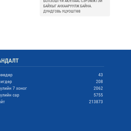
БОЛЗОШГҮЙ АЮУЛААС СЭРЭМЖТЭЙ
БАЙХЫГ АНХААРУУЛЖ БАЙНА.
ДУНДГОВЬ УЦУОШТӨВ
АНДАЛТ
нөөдөр
43
чигдөр
208
үлийн 7 хоног
2062
үлийн сар
5755
ийт
213873