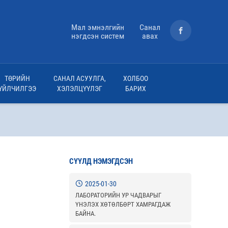
Мал эмнэлгийн
Санал
нэгдсэн систем
авах
ТӨРИЙН
САНАЛ АСУУЛГА,
ХОЛБОО
ҮЙЛЧИЛГЭЭ
ХЭЛЭЛЦҮҮЛЭГ
БАРИХ
СҮҮЛД НЭМЭГДСЭН
2025-01-30
ЛАБОРАТОРИЙН УР ЧАДВАРЫГ
ҮНЭЛЭХ ХӨТӨЛБӨРТ ХАМРАГДАЖ
БАЙНА.