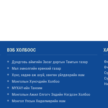
ВЭБ ХОЛБООС
Х
Ө
Дундговь аймгийн Засаг даргын Тамгын газар
Ө
Мал эмнэлгийн ерөнхий газар
Сү
Хүнс, хөдөө аж ахуй, хөнгөн үйлдвэрийн яам
Сү
Монголын Хүнсчдийн Холбоо
Н
МҮХАҮ-ийн Танхим
Монголын Ажил Олгогч Эздийн Нэгдсэн Холбоо
Монгол Улсын Хөдөлмөрийн яам