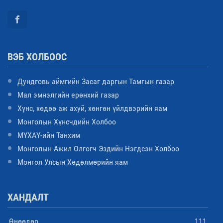
ВЭБ ХОЛБООС
Дундговь аймгийн Засаг даргын Тамгын газар
Мал эмнэлгийн ерөнхий газар
Хүнс, хөдөө аж ахуй, хөнгөн үйлдвэрийн яам
Монголын Хүнсчдийн Холбоо
МҮХАҮ-ийн Танхим
Монголын Ажил Олгогч Эздийн Нэгдсэн Холбоо
Монгол Улсын Хөдөлмөрийн яам
ХАНДАЛТ
Өнөөдөр
111