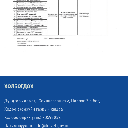
ХОЛБОГДОХ
Дундговь аймаг, Сайнцагаан сум, Нарлаг 7-р баг,
Хөдөө аж ахуйн газрын хашаа
Холбоо барих утас: 70593052
Цахим шуудан: info@du.vet.gov.mn